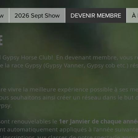
ow
2026 Sept Show
DEVENIR MEMBRE
À
E
 Gypsy Horse Club! En devenant membre, vous 
e la race Gypsy (Gypsy Vanner, Gypsy cob etc.) rés
re vivre la meilleure expérience possible à ses m
s souhaitons ainsi créer un réseau dans le but d'o
ypsy.
ont renouvelables le
1er Janvier de chaque anné
nt automatiquement appliqués à l'année suivante
s inscriptions aux classes de notre spectacle annue