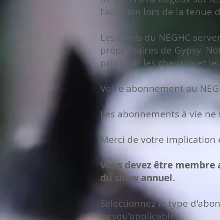
l'audition lors de la tenue 
Les fonds du NEGHC servent
propriétaires de Gypsy. No
prix pour les chevaux et le
Votre abonnement au NEGHC
Les abonnements à vie ne 
Merci de votre implication 
Vous devez être membre ava
du show annuel.
Selectionnez le type d'ab
lorsqu'applicable.