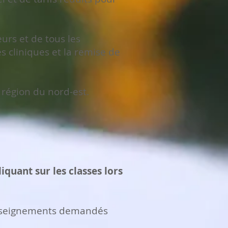
urs et de tous les
 cliniques et la remise de
région du nord-est.
iquant sur les classes lors
renseignements demandés