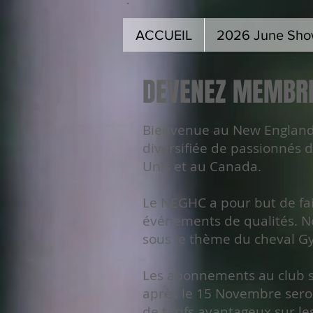
ACCUEIL
2026 June Sh
DEVENEZ MEMBR
Bienvenue au New England
diversifiée de passionnés d
Unis et au Canada.
Le NEGHC a pour but de fai
événements de qualités. Nou
sous le thème du cheval G
Les abonnements au club s
après le 15 Novembre sero
de tarifs avantageux sur le