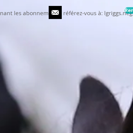
Ren
rnant les abonnements, référez-vous à:
lgriggs.n