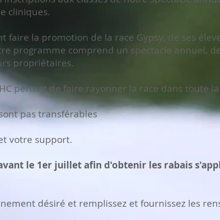
de cliniques.
 faire la promotion de la race Gypsy, de ses éleve
tre programme comprend un spectacle annuel, des
urs propriétaires.
 permet de faire rayonner la race dans toute la 
sont pas transférables
et votre support.
nt le 1er juillet afin d'obtenir les rabais s'appl
onnement désiré et remplissez et fournissez les 