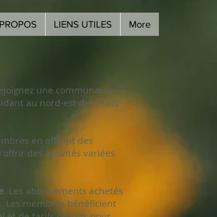
 PROPOS
LIENS UTILES
More
rejoignez une communauté
idant au nord-est des États-
embres en offrant des
ffrir des activités variées
e
. Les abonnements achetés
. Les membres bénéficient
l et de tarifs réduits pour